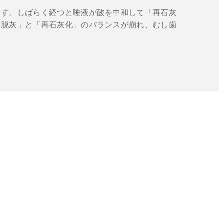
ます。しばらく経つと唾液が酸を中和して「再石灰
「脱灰」と「再石灰化」のバランスが崩れ、むし歯