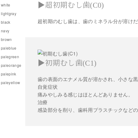
▶超初期むし歯(C0)
white
lightgray
超初期のむし歯は、歯のミネラル分が溶け
black
navy
brown
paleblue
palegreen
▶初期むし歯(C1)
paleorange
palepink
歯の表面のエナメル質が溶かされ、小さな
paleyellow
自覚症状
痛みやしみる感じはほとんどありません。
治療
感染部分を削り、歯科用プラスチックなど